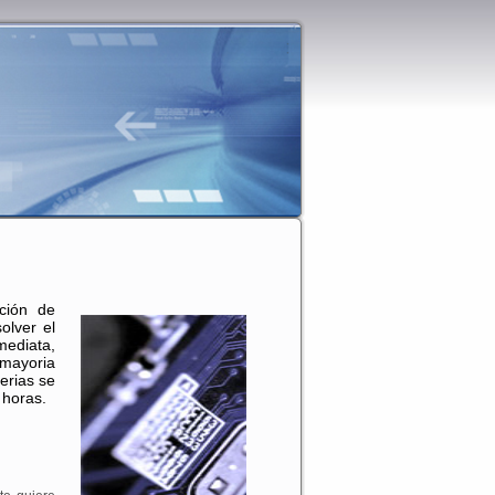
ación de
olver el
mediata,
 mayoria
erias se
 horas.