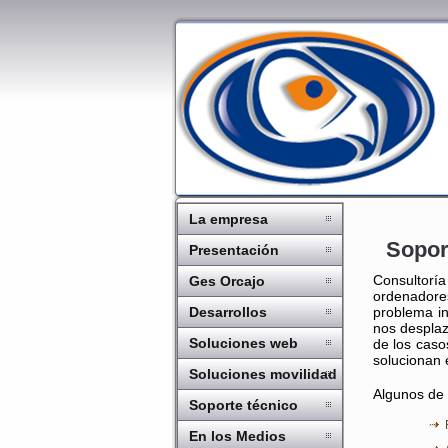
La empresa
Sopor
Presentación
Consultorí
Ges Orcajo
ordenadore
Desarrollos
problema in
nos desplaz
Soluciones web
de los caso
solucionan 
Soluciones movilidad
Algunos de 
Soporte técnico
En los Medios