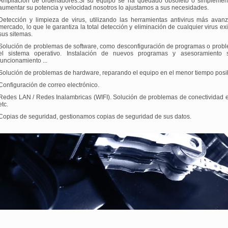
Ampliación de ordenadores.Si su equipo se ha quedado obsoleto o simplemen
aumentar su potencia y velocidad nosotros lo ajustamos a sus necesidades.
Detección y limpieza de virus, utilizando las herramientas antivirus más avan
mercado, lo que le garantiza la total detección y eliminación de cualquier virus ex
sus sitemas.
Solución de problemas de software, como desconfiguración de programas o prob
el sistema operativo. Instalación de nuevos programas y asesoramiento 
funcionamiento ...
Solución de problemas de hardware, reparando el equipo en el menor tiempo posi
Configuración de correo electrónico.
Redes LAN / Redes Inalambricas (WIFI). Solución de problemas de conectividad e
etc.
Copias de seguridad, gestionamos copias de seguridad de sus datos.