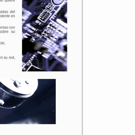
te quiere
zadas del
istente en
lemas con
sobre su
ble.
n su red,